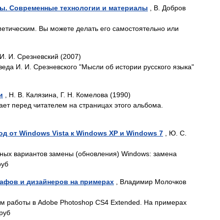
ы. Современные технологии и материалы
, В. Добров
етическим. Вы можете делать его самостоятельно или
 И. И. Срезневский (2007)
веда И. И. Срезневского "Мысли об истории русского языка"
и
, Н. В. Калязина, Г. Н. Комелова (1990)
ает перед читателем на страницах этого альбома.
д от Windows Vista к Windows XP и Windows 7
, Ю. С.
ьных вариантов замены (обновления) Windows: замена
руб
рафов и дизайнеров на примерах
, Владимир Молочков
м работы в Adobe Photoshop CS4 Extended. На примерах
руб