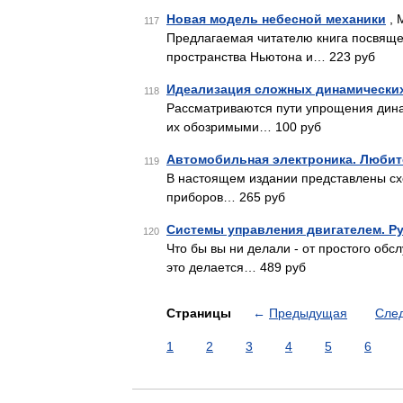
Новая модель небесной механики
, 
117
Предлагаемая читателю книга посвяще
пространства Ньютона и… 223 руб
Идеализация сложных динамически
118
Рассматриваются пути упрощения дина
их обозримыми… 100 руб
Автомобильная электроника. Любит
119
В настоящем издании представлены сх
приборов… 265 руб
Системы управления двигателем. Р
120
Что бы вы ни делали - от простого обс
это делается… 489 руб
Страницы
←
Предыдущая
Сле
1
2
3
4
5
6