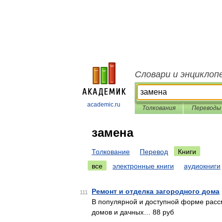
Словари и энциклоп
academic.ru
Толкования
Переводы
замена
Толкование
Перевод
Книги
все
электронные книги
аудиокниги
Ремонт и отделка загородного дома
111
В популярной и доступной форме расс
домов и дачных… 88 руб