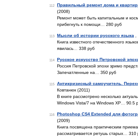
Правильный ремонт дома и квартир
112
(2008)
Ремонт может быть капитальным и косм
прибегнуть к помощи… 280 руб
Мысли об истории русского языка
,
113
Книга известного отечественного языко
явилась… 338 руб
Русское искусство Петровской эпох
114
Россия Петровской эпохи зримо предст
Запечатленные на… 350 руб
Антикризисный самоучитель. Перехо
115
Ковтанюк (2011)
В книге рассмотрено несколько актуал
Windows Vista/7 на Windows ХР… 90.5 
Photoshop CS4 Extended для фотог
116
(2009)
Книга посвящена практическим приема
рассматривается ретушь старых… 310 