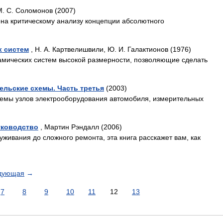
М. С. Соломонов (2007)
на критическому анализу концепции абсолютного
х систем
, Н. А. Картвелишвили, Ю. И. Галактионов (1976)
мических систем высокой размерности, позволяющие сделать
ельские схемы. Часть третья
(2003)
емы узлов электрооборудования автомобиля, измерительных
уководство
, Мартин Рэндалл (2006)
луживания до сложного ремонта, эта книга расскажет вам, как
дующая
→
7
8
9
10
11
12
13